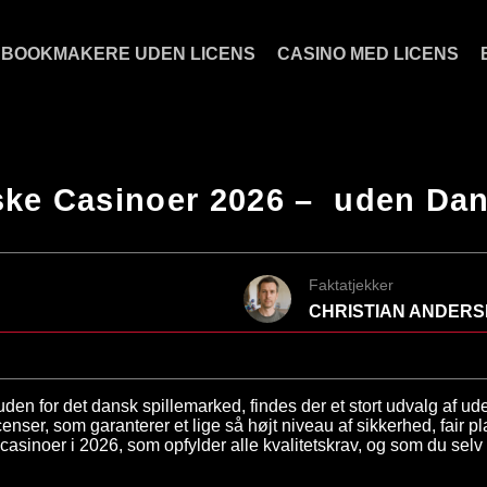
BOOKMAKERE UDEN LICENS
CASINO MED LICENS
ke Casinoer 2026 – uden Da
Faktatjekker
CHRISTIAN ANDER
 uden for det dansk spillemarked, findes der et stort udvalg af 
enser, som garanterer et lige så højt niveau af sikkerhed, fair p
casinoer i 2026, som opfylder alle kvalitetskrav, og som du sel