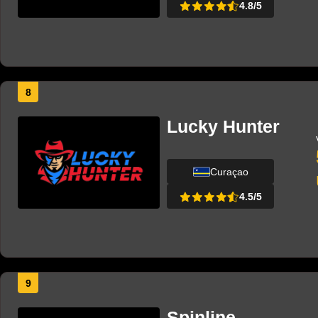
4.8/5
8
Lucky Hunter
Curaçao
4.5/5
9
Spinline