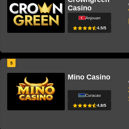
Casino
Anjouan
4.5/5
5
Mino Casino
Curacao
4.8/5