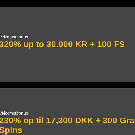
Velkomstbonus
320% up to 30.000 KR + 100 FS
Velkomstbonus
230% op til 17,300 DKK + 300 Gra
Spins