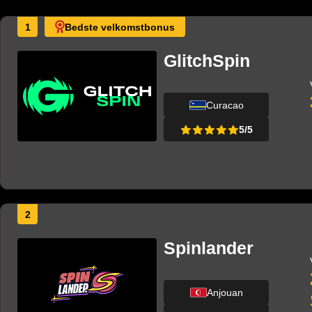
1
Bedste velkomstbonus
GlitchSpin
Curacao
5/5
2
Spinlander
Anjouan