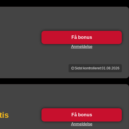
Få bonus
Anmeldelse
Sidst kontrolleret:01.08.2026
tis
Få bonus
Anmeldelse