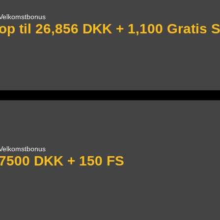
Velkomstbonus
op til 26,856 DKK + 1,100 Gratis 
Velkomstbonus
7500 DKK + 150 FS